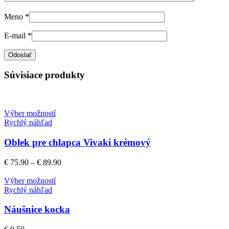
Meno
*
E-mail
*
Súvisiace produkty
Výber možností
Rychlý náhľad
Oblek pre chlapca Vivaki krémový
€
75.90
–
€
89.90
Výber možností
Rychlý náhľad
Náušnice kocka