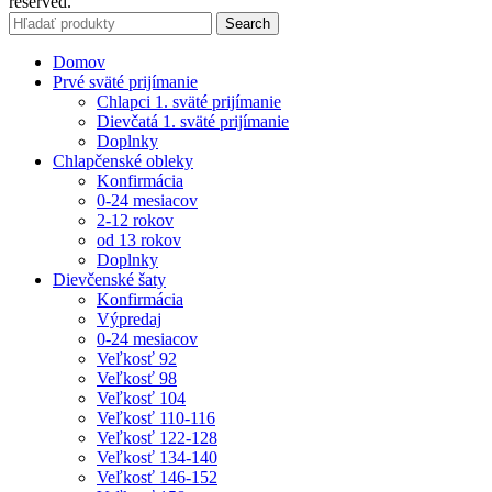
reserved.
Search
Domov
Prvé sväté prijímanie
Chlapci 1. sväté prijímanie
Dievčatá 1. sväté prijímanie
Doplnky
Chlapčenské obleky
Konfirmácia
0-24 mesiacov
2-12 rokov
od 13 rokov
Doplnky
Dievčenské šaty
Konfirmácia
Výpredaj
0-24 mesiacov
Veľkosť 92
Veľkosť 98
Veľkosť 104
Veľkosť 110-116
Veľkosť 122-128
Veľkosť 134-140
Veľkosť 146-152