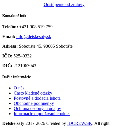
Odstúpenie od zmluvy
Kontaktné info
Telefón:
+421 908 519 759
Email:
info@detskesaty.sk
Adresa:
Sobotište 45, 90605 Sobotište
IČO:
52540332
DIČ:
2121063043
Ďalšie informácie
O nás
Často kladené otázky
Poštovné a dodacia lehota
Obchodné podmienky
Ochrana osobných údajov
Informácie o používaní cookies
Detské šaty
2017-2026 Created by
IDCREW.SK
. All right