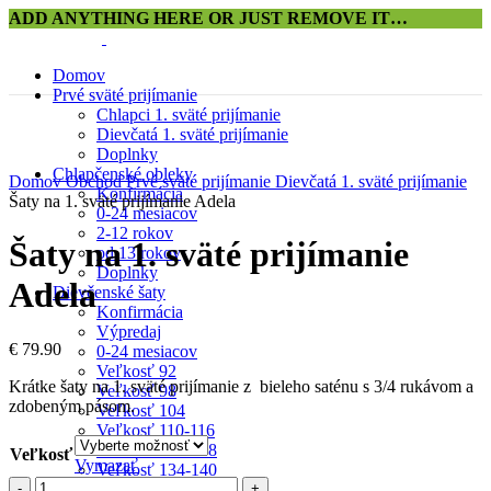
ADD ANYTHING HERE OR JUST REMOVE IT…
Domov
Prvé sväté prijímanie
Novinka
Chlapci 1. sväté prijímanie
Dievčatá 1. sväté prijímanie
Doplnky
Click to enlarge
Chlapčenské obleky
Domov
Obchod
Prvé sväté prijímanie
Dievčatá 1. sväté prijímanie
Konfirmácia
Šaty na 1. sväté prijímanie Adela
0-24 mesiacov
2-12 rokov
Šaty na 1. sväté prijímanie
od 13 rokov
Doplnky
Adela
Dievčenské šaty
Konfirmácia
Výpredaj
€
79.90
0-24 mesiacov
Veľkosť 92
Krátke šaty na 1. sväté prijímanie z bieleho saténu s 3/4 rukávom a
Veľkosť 98
zdobeným pásom.
Veľkosť 104
Veľkosť 110-116
Veľkosť 122-128
Veľkosť
Vymazať
Veľkosť 134-140
množstvo
Veľkosť 146-152