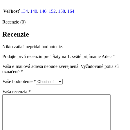
Veľkosť
134
,
140
,
146
,
152
,
158
,
164
Recenzie (0)
Recenzie
Nikto zatiaľ nepridal hodnotenie.
Pridajte prvú recenziu pre “Šaty na 1. sväté prijímanie Adela”
Vaša e-mailová adresa nebude zverejnená.
Vyžadované polia sú
označené
*
Vaše hodnotenie
*
Vaša recenzia
*