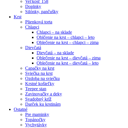
Veľkosť 158
Doplnky
Silónky, pančušky
Krst
Plienková torta
Chlapci
Chlapci – na sklade
Oblčenie na krst – chlapci – leto
Oblečenie na krst – chlapci – zima
Dievčatá
Dievčatá – na sklade
Oblečenie na krst – dievčatá – zima
Oblečenie na krst – dievčatá – leto
Capačky na krst
Sviečka na krst
Ozdoba na sviečku
Krstné košieľky
Teepee stan
Zavinovačky a deky
Svadobný kríž
Darček ku krstinám
Ostatné
Pre maminky
Topánočky
Vychytávky