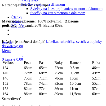
Vychytávky
Sviečky s menom a dátumom
Na zadnej strane šiat krytý zips.
Sviečky na 1 sv. prijímanie s menom a dátumom
Sviečky na krst s menom a dátumom
Články
Materiálové zloženie:
100% polyamid.
Zloženie
Kontakt
podšívky:
Polyamid 20%, Bavlna 80%.
Môj účet
K šatám je možné si dokúpiť
kabelku, rukavičky, svetrík a doplnky
Search
do vlasov
0
items
€
0.00
Menu
0
items
€
0.00
Veľkosť
Prsia
Pás
Boky
Rameno
Ruka
134
68cm
65cm
72cm
9,5cm
46cm
140
72cm
68cm
75cm
9,5cm
49cm
146
75cm
71cm
78cm
10cm
52cm
152
78cm
74cm
82cm
10,5cm
55cm
158
82cm
77cm
86cm
11cm
57cm
164
86cm
80cm
89cm
11,5cm
60cm
Starostlivosť