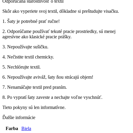
Odporúčaná starostlivosť o textil
Skôr ako vyperiete svoj textil, dôkladne si preštudujte visačku.
1. Šaty je potrebné prať ručne!
2. Odporúčame používať tekuté pracie prostriedky, sú menej
agresívne ako klasické pracie prášky.
3. Nepoužívajte sušičku.
4. Nečistite textil chemicky.
5. Nechlórujte textil.
6. Nepoužívajte aviváž, šaty ňou strácajú objem!
7. Nenamáčajte textil pred praním.
8. Po vypratí šaty zaveste a nechajte voľne vyschnúť.
Tieto pokyny sú len informatívne.
Ďalšie informácie
Farba
Biela