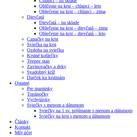
Chlapci – na sklade
Oblčenie na krst – chlapci – leto
Oblečenie na krst – chlapci – zima
Dievčatá
Dievčatá – na sklade
Oblečenie na krst – dievčatá – zima
Oblečenie na krst – dievčatá – leto
Capačky na krst
Sviečka na krst
Ozdoba na sviečku
Krstné košieľky
Teepee stan
Zavinovačky a deky
Svadobný kríž
Darček ku krstinám
Ostatné
Pre maminky
Topánočky
Vychytávky
Sviečky s menom a dátumom
Sviečky na 1 sv. prijímanie s menom a dátumom
Sviečky na krst s menom a dátumom
Články
Kontakt
Môj účet