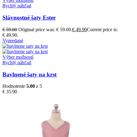
Výber možností
Rychlý náhľad
Slávnostné šaty Ester
€
59.00
Original price was: € 59.00.
€
49.90
Current price is:
€ 49.90.
Vypredané
Výber možností
Rychlý náhľad
Bavlnené šaty na krst
Hodnotenie
5.00
z 5
€
35.90