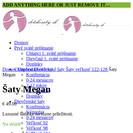
ADD ANYTHING HERE OR JUST REMOVE IT…
Domov
Prvé sväté prijímanie
Chlapci 1. sväté prijímanie
Click to enlarge
Dievčatá 1. sväté prijímanie
Doplnky
Chlapčenské obleky
Domov
Obchod
Dievčenské šaty
Šaty veľkosť 122-128
Šaty
Konfirmácia
Megan
0-24 mesiacov
2-12 rokov
Šaty Megan
od 13 rokov
Doplnky
Dievčenské šaty
€
49.00
Konfirmácia
Výpredaj
Luxusné šatôčky na rôzne príležitosti.
0-24 mesiacov
Veľkosť 92
Na sklade
Veľkosť 98