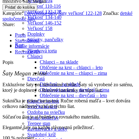
Veľkosť 104
množstvo Šaty Megan
Veľkosť 110-116
Pridať do košíka
Veľkosť 122-128
Kategórie:
Dievčenské šaty
,
Šaty veľkosť 122-128
Značka:
detské
Veľkosť 134-140
spoločenské šaty
Veľkosť 146-152
Share:
Veľkosť 158
Doplnky
Popis
Silónky, pančušky
Starostlivosť
Krst
Ďalšie informácie
Plienková torta
Recenzie (0)
Chlapci
Chlapci – na sklade
Popis
Oblčenie na krst – chlapci – leto
Šaty Megan zelené
Oblečenie na krst – chlapci – zima
Dievčatá
Dievčatá – na sklade
Exkluzívne šaty pre slávnostné chvíle. Šaty sú vyrobené zo saténu,
Oblečenie na krst – dievčatá – zima
ktorý je doplnený o štrasové kamienky na tope šiat.
Oblečenie na krst – dievčatá – leto
Suknička je pekne nariasená. Ručne robená mašľa – kvet dotvára
Capačky na krst
celkovo nádherný vzhľad týchto šiat.
Sviečka na krst
Ozdoba na sviečku
Súčasťou šiat je aj bolerko z rovnakého materiálu.
Krstné košieľky
Teepee stan
Elegantné šaty na každú slávnostnú príležitosť.
Zavinovačky a deky
Svadobný kríž
100 % polyester