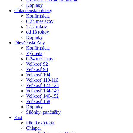
Doplnky
Chlapčenské obleky
Konfirmácia
0-24 mesiacov
2-12 rokov
od 13 rokov
Doplnky
Dievčenské šaty
Konfirmácia
Výpredaj
0-24 mesiacov
Veľkosť 92
Veľkosť 98
Veľkosť 104
Veľkosť 110-116
Veľkosť 122-128
Veľkosť 134-140
Veľkosť 146-152
Veľkosť 158
Doplnky
Silónky, pančušky
Krst
Plienková torta
Chlapci