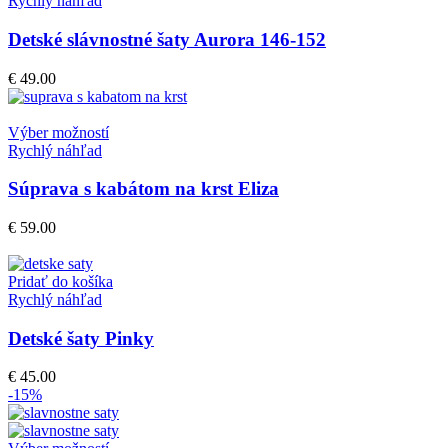
Rychlý náhľad
Detské slávnostné šaty Aurora 146-152
€
49.00
Výber možností
Rychlý náhľad
Súprava s kabátom na krst Eliza
€
59.00
Pridať do košíka
Rychlý náhľad
Detské šaty Pinky
€
45.00
-15%