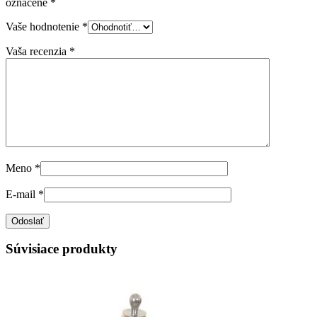
označené
*
Vaše hodnotenie
*
Vaša recenzia
*
Meno
*
E-mail
*
Súvisiace produkty