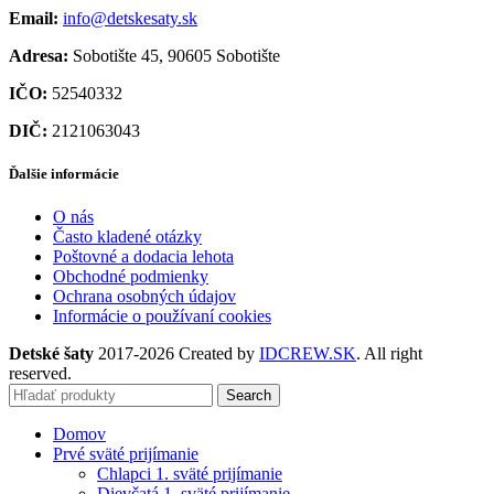
Email:
info@detskesaty.sk
Adresa:
Sobotište 45, 90605 Sobotište
IČO:
52540332
DIČ:
2121063043
Ďalšie informácie
O nás
Často kladené otázky
Poštovné a dodacia lehota
Obchodné podmienky
Ochrana osobných údajov
Informácie o používaní cookies
Detské šaty
2017-2026 Created by
IDCREW.SK
. All right
reserved.
Search
Domov
Prvé sväté prijímanie
Chlapci 1. sväté prijímanie
Dievčatá 1. sväté prijímanie