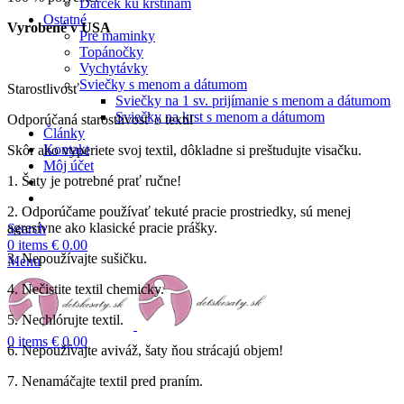
Darček ku krstinám
Ostatné
Vyrobené v USA
Pre maminky
Topánočky
Vychytávky
Sviečky s menom a dátumom
Starostlivosť
Sviečky na 1 sv. prijímanie s menom a dátumom
Sviečky na krst s menom a dátumom
Odporúčaná starostlivosť o textil
Články
Kontakt
Skôr ako vyperiete svoj textil, dôkladne si preštudujte visačku.
Môj účet
1. Šaty je potrebné prať ručne!
2. Odporúčame používať tekuté pracie prostriedky, sú menej
agresívne ako klasické pracie prášky.
Search
0
items
€
0.00
3. Nepoužívajte sušičku.
Menu
4. Nečistite textil chemicky.
5. Nechlórujte textil.
0
items
€
0.00
6. Nepoužívajte aviváž, šaty ňou strácajú objem!
7. Nenamáčajte textil pred praním.