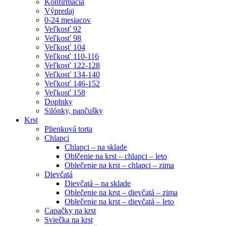
Konfirmácia
Výpredaj
0-24 mesiacov
Veľkosť 92
Veľkosť 98
Veľkosť 104
Veľkosť 110-116
Veľkosť 122-128
Veľkosť 134-140
Veľkosť 146-152
Veľkosť 158
Doplnky
Silónky, pančušky
Krst
Plienková torta
Chlapci
Chlapci – na sklade
Oblčenie na krst – chlapci – leto
Oblečenie na krst – chlapci – zima
Dievčatá
Dievčatá – na sklade
Oblečenie na krst – dievčatá – zima
Oblečenie na krst – dievčatá – leto
Capačky na krst
Sviečka na krst