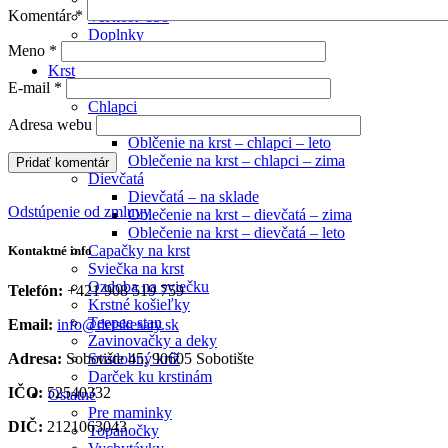
Komentár
*
Veľkosť 158
Doplnky
Meno
*
Silónky, pančušky
Krst
E-mail
*
Plienková torta
Chlapci
Chlapci – na sklade
Adresa webu
Oblčenie na krst – chlapci – leto
Oblečenie na krst – chlapci – zima
Dievčatá
Dievčatá – na sklade
Odstúpenie od zmluvy
Oblečenie na krst – dievčatá – zima
Oblečenie na krst – dievčatá – leto
Capačky na krst
Kontaktné info
Sviečka na krst
Ozdoba na sviečku
Telefón:
+421 908 519 759
Krstné košieľky
Teepee stan
Email:
info@detskesaty.sk
Zavinovačky a deky
Adresa:
Sobotište 45, 90605 Sobotište
Svadobný kríž
Darček ku krstinám
IČO:
52540332
Ostatné
Pre maminky
DIČ:
2121063043
Topánočky