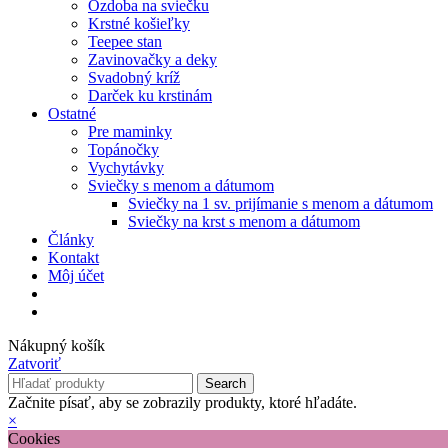
Ozdoba na sviečku
Krstné košieľky
Teepee stan
Zavinovačky a deky
Svadobný kríž
Darček ku krstinám
Ostatné
Pre maminky
Topánočky
Vychytávky
Sviečky s menom a dátumom
Sviečky na 1 sv. prijímanie s menom a dátumom
Sviečky na krst s menom a dátumom
Články
Kontakt
Môj účet
Nákupný košík
Zatvoriť
Search
Začnite písať, aby se zobrazily produkty, ktoré hľadáte.
×
Cookies