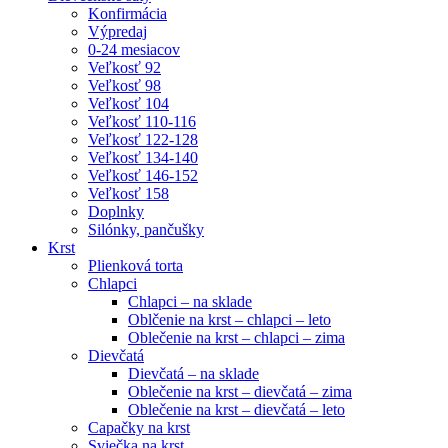
Konfirmácia
Výpredaj
0-24 mesiacov
Veľkosť 92
Veľkosť 98
Veľkosť 104
Veľkosť 110-116
Veľkosť 122-128
Veľkosť 134-140
Veľkosť 146-152
Veľkosť 158
Doplnky
Silónky, pančušky
Krst
Plienková torta
Chlapci
Chlapci – na sklade
Oblčenie na krst – chlapci – leto
Oblečenie na krst – chlapci – zima
Dievčatá
Dievčatá – na sklade
Oblečenie na krst – dievčatá – zima
Oblečenie na krst – dievčatá – leto
Capačky na krst
Sviečka na krst