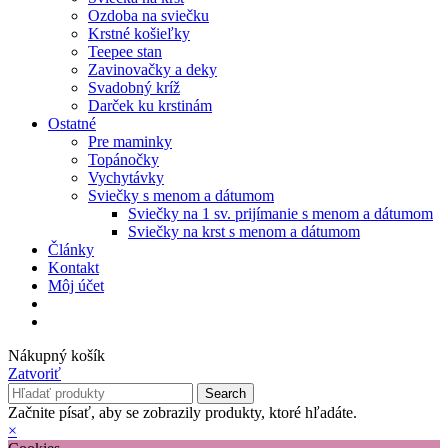
Ozdoba na sviečku
Krstné košieľky
Teepee stan
Zavinovačky a deky
Svadobný kríž
Darček ku krstinám
Ostatné
Pre maminky
Topánočky
Vychytávky
Sviečky s menom a dátumom
Sviečky na 1 sv. prijímanie s menom a dátumom
Sviečky na krst s menom a dátumom
Články
Kontakt
Môj účet
Nákupný košík
Zatvoriť
Search
Začnite písať, aby se zobrazily produkty, ktoré hľadáte.
×