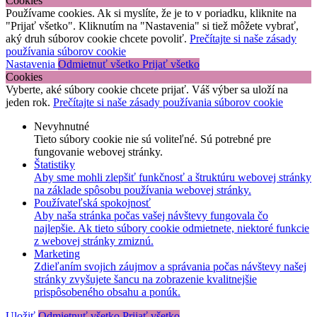
Cookies
Používame cookies. Ak si myslíte, že je to v poriadku, kliknite na
"Prijať všetko". Kliknutím na "Nastavenia" si tiež môžete vybrať,
aký druh súborov cookie chcete povoliť.
Prečítajte si naše zásady
používania súborov cookie
Nastavenia
Odmietnuť všetko
Prijať všetko
Cookies
Vyberte, aké súbory cookie chcete prijať. Váš výber sa uloží na
jeden rok.
Prečítajte si naše zásady používania súborov cookie
Nevyhnutné
Tieto súbory cookie nie sú voliteľné. Sú potrebné pre
fungovanie webovej stránky.
Štatistiky
Aby sme mohli zlepšiť funkčnosť a štruktúru webovej stránky
na základe spôsobu používania webovej stránky.
Používateľská spokojnosť
Aby naša stránka počas vašej návštevy fungovala čo
najlepšie. Ak tieto súbory cookie odmietnete, niektoré funkcie
z webovej stránky zmiznú.
Marketing
Zdieľaním svojich záujmov a správania počas návštevy našej
stránky zvyšujete šancu na zobrazenie kvalitnejšie
prispôsobeného obsahu a ponúk.
Uložiť
Odmietnuť všetko
Prijať všetko