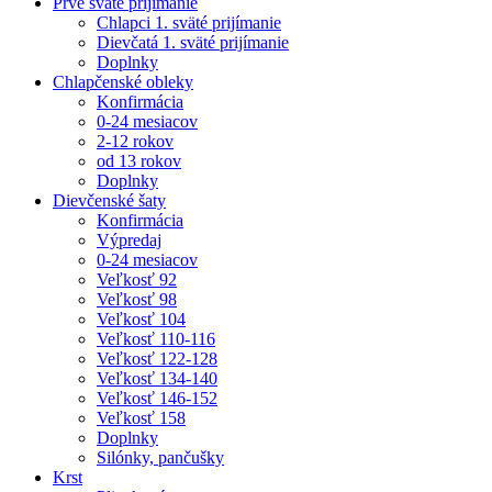
Prvé sväté prijímanie
Chlapci 1. sväté prijímanie
Dievčatá 1. sväté prijímanie
Doplnky
Chlapčenské obleky
Konfirmácia
0-24 mesiacov
2-12 rokov
od 13 rokov
Doplnky
Dievčenské šaty
Konfirmácia
Výpredaj
0-24 mesiacov
Veľkosť 92
Veľkosť 98
Veľkosť 104
Veľkosť 110-116
Veľkosť 122-128
Veľkosť 134-140
Veľkosť 146-152
Veľkosť 158
Doplnky
Silónky, pančušky
Krst