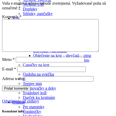
Vaša e-mailová adresa nebude zverejnená.
Vyžadované polia sú
Veľkosť 158
označené
*
Doplnky
Silónky, pančušky
Komentár
*
Krst
Plienková torta
Chlapci
Chlapci – na sklade
Oblčenie na krst – chlapci – leto
Oblečenie na krst – chlapci – zima
Dievčatá
Dievčatá – na sklade
Oblečenie na krst – dievčatá – zima
Meno
*
Oblečenie na krst – dievčatá – leto
Capačky na krst
E-mail
*
Sviečka na krst
Ozdoba na sviečku
Adresa webu
Krstné košieľky
Teepee stan
Zavinovačky a deky
Svadobný kríž
Darček ku krstinám
Odstúpenie od zmluvy
Ostatné
Pre maminky
Topánočky
Kontaktné info