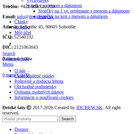
Vychytávky
Sviečky s menom a dátumom
Telefón:
+421 908 519 759
Sviečky na 1 sv. prijímanie s menom a dátumom
Sviečky na krst s menom a dátumom
Email:
info@detskesaty.sk
Články
Adresa:
Sobotište 45, 90605 Sobotište
Kontakt
Môj účet
IČO:
52540332
DIČ:
2121063043
Search
0
items
€
0.00
Ďalšie informácie
Menu
O nás
0
items
€
0.00
Často kladené otázky
Poštovné a dodacia lehota
Obchodné podmienky
Ochrana osobných údajov
Informácie o používaní cookies
Detské šaty
2017-2026 Created by
IDCREW.SK
. All right
reserved.
Search
Domov