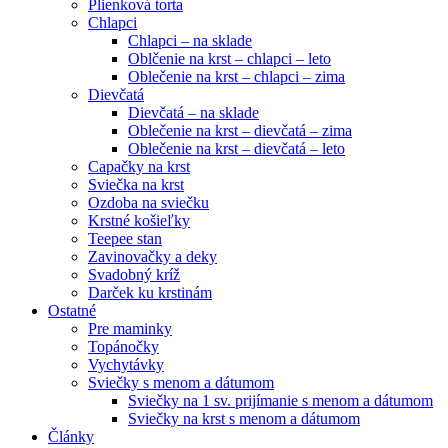
Plienková torta
Chlapci
Chlapci – na sklade
Oblčenie na krst – chlapci – leto
Oblečenie na krst – chlapci – zima
Dievčatá
Dievčatá – na sklade
Oblečenie na krst – dievčatá – zima
Oblečenie na krst – dievčatá – leto
Capačky na krst
Sviečka na krst
Ozdoba na sviečku
Krstné košieľky
Teepee stan
Zavinovačky a deky
Svadobný kríž
Darček ku krstinám
Ostatné
Pre maminky
Topánočky
Vychytávky
Sviečky s menom a dátumom
Sviečky na 1 sv. prijímanie s menom a dátumom
Sviečky na krst s menom a dátumom
Články