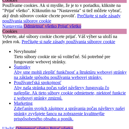
Cookies
Používame cookies. Ak si myslíte, že je to v poriadku, kliknite na
"Prijať všetko". Kliknutím na "Nastavenia" si tiež môžete vybrať,
aký druh súborov cookie chcete povoliť.
Prečítajte si naše zásady
používania súborov cookie
Nastavenia
Odmietnuť všetko
Prijať všetko
Cookies
Vyberte, aké súbory cookie chcete prijať. Váš výber sa uloží na
jeden rok.
Prečítajte si naše zásady používania súborov cookie
Nevyhnutné
Tieto súbory cookie nie sú voliteľné. Sú potrebné pre
fungovanie webovej stránky.
Štatistiky
Aby sme mohli zlepšiť funkčnosť a štruktúru webovej stránky
na základe spôsobu používania webovej stránky.
Používateľská spokojnosť
Aby naša stránka počas vašej návštevy fungovala čo
najlepšie. Ak tieto súbory cookie odmietnete, niektoré funkcie
z webovej stránky zmiznú.
Marketing
Zdieľaním svojich záujmov a správania počas návštevy našej
stránky zvyšujete šancu na zobrazenie kvalitnejšie
prispôsobeného obsahu a ponúk.
Uložiť
Odmietnuť všetko
Prijať všetko