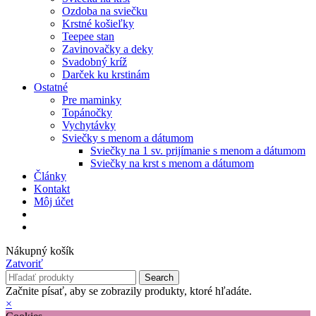
Ozdoba na sviečku
Krstné košieľky
Teepee stan
Zavinovačky a deky
Svadobný kríž
Darček ku krstinám
Ostatné
Pre maminky
Topánočky
Vychytávky
Sviečky s menom a dátumom
Sviečky na 1 sv. prijímanie s menom a dátumom
Sviečky na krst s menom a dátumom
Články
Kontakt
Môj účet
Nákupný košík
Zatvoriť
Search
Začnite písať, aby se zobrazily produkty, ktoré hľadáte.
×