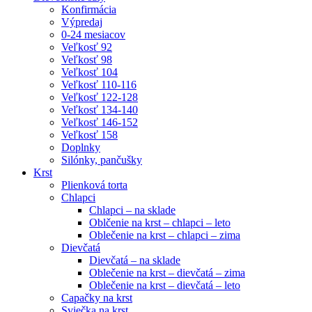
Konfirmácia
Výpredaj
0-24 mesiacov
Veľkosť 92
Veľkosť 98
Veľkosť 104
Veľkosť 110-116
Veľkosť 122-128
Veľkosť 134-140
Veľkosť 146-152
Veľkosť 158
Doplnky
Silónky, pančušky
Krst
Plienková torta
Chlapci
Chlapci – na sklade
Oblčenie na krst – chlapci – leto
Oblečenie na krst – chlapci – zima
Dievčatá
Dievčatá – na sklade
Oblečenie na krst – dievčatá – zima
Oblečenie na krst – dievčatá – leto
Capačky na krst
Sviečka na krst