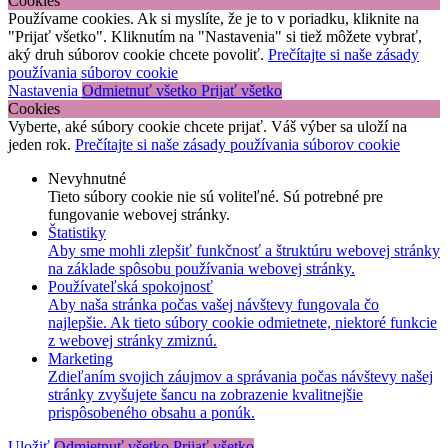
Cookies
Používame cookies. Ak si myslíte, že je to v poriadku, kliknite na
"Prijať všetko". Kliknutím na "Nastavenia" si tiež môžete vybrať,
aký druh súborov cookie chcete povoliť.
Prečítajte si naše zásady
používania súborov cookie
Nastavenia
Odmietnuť všetko
Prijať všetko
Cookies
Vyberte, aké súbory cookie chcete prijať. Váš výber sa uloží na
jeden rok.
Prečítajte si naše zásady používania súborov cookie
Nevyhnutné
Tieto súbory cookie nie sú voliteľné. Sú potrebné pre
fungovanie webovej stránky.
Štatistiky
Aby sme mohli zlepšiť funkčnosť a štruktúru webovej stránky
na základe spôsobu používania webovej stránky.
Používateľská spokojnosť
Aby naša stránka počas vašej návštevy fungovala čo
najlepšie. Ak tieto súbory cookie odmietnete, niektoré funkcie
z webovej stránky zmiznú.
Marketing
Zdieľaním svojich záujmov a správania počas návštevy našej
stránky zvyšujete šancu na zobrazenie kvalitnejšie
prispôsobeného obsahu a ponúk.
Uložiť
Odmietnuť všetko
Prijať všetko