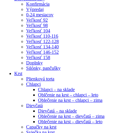
Konfirmácia
Výpredaj
0-24 mesiacov
Veľkosť 92
Veľkosť 98
Veľkosť 104
Veľkosť 110-116
Veľkosť 122-128
Veľkosť 134-140
Veľkosť 146-152
Veľkosť 158
Doplnky
Silónky, pančušky
Krst
Plienková torta
Chlapci
Chlapci – na sklade
Oblčenie na krst – chlapci – leto
Oblečenie na krst – chlapci – zima
Dievčatá
Dievčatá – na sklade
Oblečenie na krst – dievčatá – zima
Oblečenie na krst – dievčatá – leto
Capačky na krst
Sviečka na krst