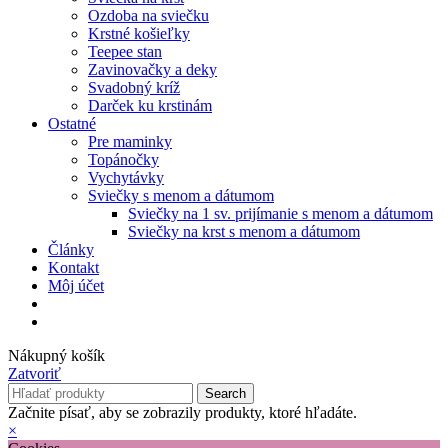
Ozdoba na sviečku
Krstné košieľky
Teepee stan
Zavinovačky a deky
Svadobný kríž
Darček ku krstinám
Ostatné
Pre maminky
Topánočky
Vychytávky
Sviečky s menom a dátumom
Sviečky na 1 sv. prijímanie s menom a dátumom
Sviečky na krst s menom a dátumom
Články
Kontakt
Môj účet
Nákupný košík
Zatvoriť
Search
Začnite písať, aby se zobrazily produkty, ktoré hľadáte.
×