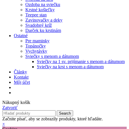
Ozdoba na sviečku
Krstné košieľky
Teepee stan
Zavinovačky a deky
Svadobný kríž
Darček ku krstinám
Ostatné
Pre maminky
Topánočky
Vychytávky
Sviečky s menom a dátumom
Sviečky na 1 sv. prijímanie s menom a dátumom
Sviečky na krst s menom a dátumom
Články
Kontakt
Môj účet
Nákupný košík
Zatvoriť
Search
Začnite písať, aby se zobrazily produkty, ktoré hľadáte.
×