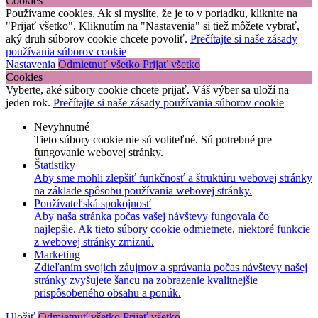
Cookies
Používame cookies. Ak si myslíte, že je to v poriadku, kliknite na
"Prijať všetko". Kliknutím na "Nastavenia" si tiež môžete vybrať,
aký druh súborov cookie chcete povoliť.
Prečítajte si naše zásady
používania súborov cookie
Nastavenia
Odmietnuť všetko
Prijať všetko
Cookies
Vyberte, aké súbory cookie chcete prijať. Váš výber sa uloží na
jeden rok.
Prečítajte si naše zásady používania súborov cookie
Nevyhnutné
Tieto súbory cookie nie sú voliteľné. Sú potrebné pre
fungovanie webovej stránky.
Štatistiky
Aby sme mohli zlepšiť funkčnosť a štruktúru webovej stránky
na základe spôsobu používania webovej stránky.
Používateľská spokojnosť
Aby naša stránka počas vašej návštevy fungovala čo
najlepšie. Ak tieto súbory cookie odmietnete, niektoré funkcie
z webovej stránky zmiznú.
Marketing
Zdieľaním svojich záujmov a správania počas návštevy našej
stránky zvyšujete šancu na zobrazenie kvalitnejšie
prispôsobeného obsahu a ponúk.
Uložiť
Odmietnuť všetko
Prijať všetko