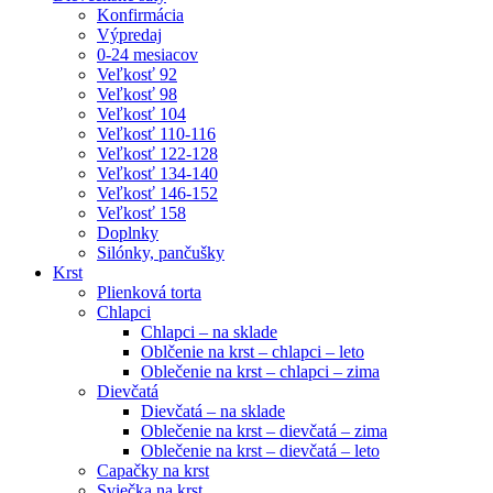
Konfirmácia
Výpredaj
0-24 mesiacov
Veľkosť 92
Veľkosť 98
Veľkosť 104
Veľkosť 110-116
Veľkosť 122-128
Veľkosť 134-140
Veľkosť 146-152
Veľkosť 158
Doplnky
Silónky, pančušky
Krst
Plienková torta
Chlapci
Chlapci – na sklade
Oblčenie na krst – chlapci – leto
Oblečenie na krst – chlapci – zima
Dievčatá
Dievčatá – na sklade
Oblečenie na krst – dievčatá – zima
Oblečenie na krst – dievčatá – leto
Capačky na krst
Sviečka na krst