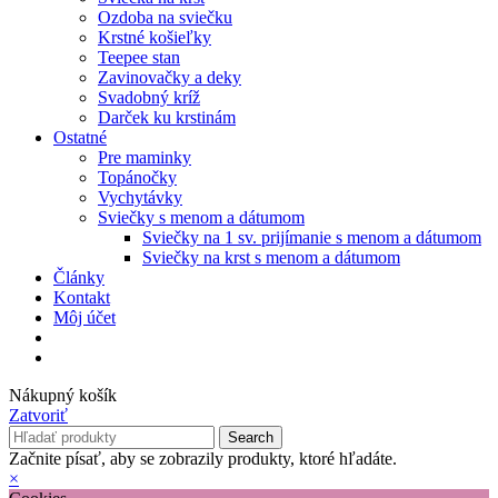
Ozdoba na sviečku
Krstné košieľky
Teepee stan
Zavinovačky a deky
Svadobný kríž
Darček ku krstinám
Ostatné
Pre maminky
Topánočky
Vychytávky
Sviečky s menom a dátumom
Sviečky na 1 sv. prijímanie s menom a dátumom
Sviečky na krst s menom a dátumom
Články
Kontakt
Môj účet
Nákupný košík
Zatvoriť
Search
Začnite písať, aby se zobrazily produkty, ktoré hľadáte.
×