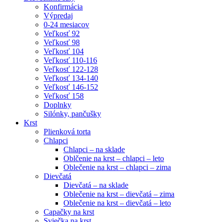
Konfirmácia
Výpredaj
0-24 mesiacov
Veľkosť 92
Veľkosť 98
Veľkosť 104
Veľkosť 110-116
Veľkosť 122-128
Veľkosť 134-140
Veľkosť 146-152
Veľkosť 158
Doplnky
Silónky, pančušky
Krst
Plienková torta
Chlapci
Chlapci – na sklade
Oblčenie na krst – chlapci – leto
Oblečenie na krst – chlapci – zima
Dievčatá
Dievčatá – na sklade
Oblečenie na krst – dievčatá – zima
Oblečenie na krst – dievčatá – leto
Capačky na krst
Sviečka na krst