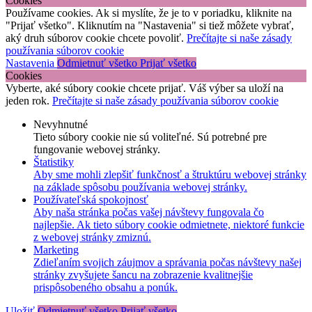
Cookies
Používame cookies. Ak si myslíte, že je to v poriadku, kliknite na
"Prijať všetko". Kliknutím na "Nastavenia" si tiež môžete vybrať,
aký druh súborov cookie chcete povoliť.
Prečítajte si naše zásady
používania súborov cookie
Nastavenia
Odmietnuť všetko
Prijať všetko
Cookies
Vyberte, aké súbory cookie chcete prijať. Váš výber sa uloží na
jeden rok.
Prečítajte si naše zásady používania súborov cookie
Nevyhnutné
Tieto súbory cookie nie sú voliteľné. Sú potrebné pre
fungovanie webovej stránky.
Štatistiky
Aby sme mohli zlepšiť funkčnosť a štruktúru webovej stránky
na základe spôsobu používania webovej stránky.
Používateľská spokojnosť
Aby naša stránka počas vašej návštevy fungovala čo
najlepšie. Ak tieto súbory cookie odmietnete, niektoré funkcie
z webovej stránky zmiznú.
Marketing
Zdieľaním svojich záujmov a správania počas návštevy našej
stránky zvyšujete šancu na zobrazenie kvalitnejšie
prispôsobeného obsahu a ponúk.
Uložiť
Odmietnuť všetko
Prijať všetko