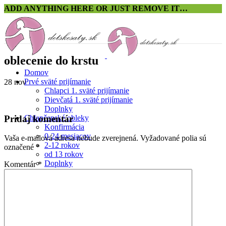
ADD ANYTHING HERE OR JUST REMOVE IT…
oblecenie do krstu
Domov
Prvé sväté prijímanie
28
nov
Chlapci 1. sväté prijímanie
Dievčatá 1. sväté prijímanie
Doplnky
Pridaj komentár
Chlapčenské obleky
Konfirmácia
0-24 mesiacov
Vaša e-mailová adresa nebude zverejnená.
Vyžadované polia sú
2-12 rokov
označené
*
od 13 rokov
Doplnky
Komentár
*
Dievčenské šaty
Konfirmácia
Výpredaj
0-24 mesiacov
Veľkosť 92
Veľkosť 98