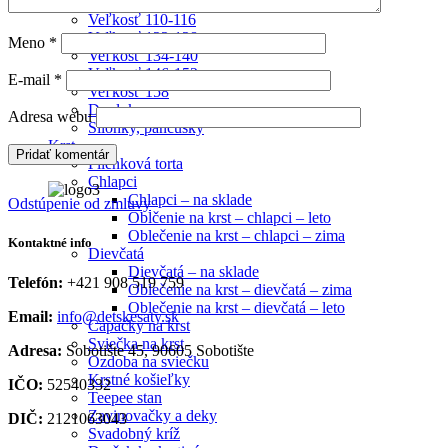
Veľkosť 104
Veľkosť 110-116
Veľkosť 122-128
Meno
*
Veľkosť 134-140
Veľkosť 146-152
E-mail
*
Veľkosť 158
Doplnky
Adresa webu
Silónky, pančušky
Krst
Plienková torta
Chlapci
Chlapci – na sklade
Odstúpenie od zmluvy
Oblčenie na krst – chlapci – leto
Oblečenie na krst – chlapci – zima
Kontaktné info
Dievčatá
Dievčatá – na sklade
Telefón:
+421 908 519 759
Oblečenie na krst – dievčatá – zima
Oblečenie na krst – dievčatá – leto
Email:
info@detskesaty.sk
Capačky na krst
Sviečka na krst
Adresa:
Sobotište 45, 90605 Sobotište
Ozdoba na sviečku
Krstné košieľky
IČO:
52540332
Teepee stan
Zavinovačky a deky
DIČ:
2121063043
Svadobný kríž