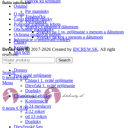
Darček ku krstinám
Ďalšie informácie
Ostatné
Pre maminky
O nás
Topánočky
Často kladené otázky
Vychytávky
Poštovné a dodacia lehota
Sviečky s menom a dátumom
Obchodné podmienky
Sviečky na 1 sv. prijímanie s menom a dátumom
Ochrana osobných údajov
Sviečky na krst s menom a dátumom
Informácie o používaní cookies
Články
Kontakt
Detské šaty
2017-2026 Created by
IDCREW.SK
. All right
Môj účet
reserved.
Search
Domov
Search
Prvé sväté prijímanie
0
items
€
0.00
Chlapci 1. sväté prijímanie
Menu
Dievčatá 1. sväté prijímanie
Doplnky
Chlapčenské obleky
Konfirmácia
0-24 mesiacov
0
items
€
0.00
2-12 rokov
od 13 rokov
Doplnky
Dievčenské šaty