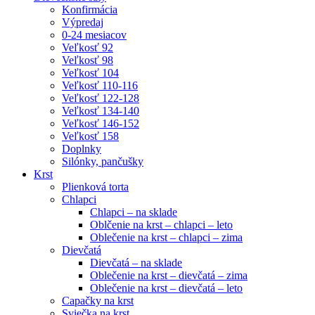
Konfirmácia
Výpredaj
0-24 mesiacov
Veľkosť 92
Veľkosť 98
Veľkosť 104
Veľkosť 110-116
Veľkosť 122-128
Veľkosť 134-140
Veľkosť 146-152
Veľkosť 158
Doplnky
Silónky, pančušky
Krst
Plienková torta
Chlapci
Chlapci – na sklade
Oblčenie na krst – chlapci – leto
Oblečenie na krst – chlapci – zima
Dievčatá
Dievčatá – na sklade
Oblečenie na krst – dievčatá – zima
Oblečenie na krst – dievčatá – leto
Capačky na krst
Sviečka na krst