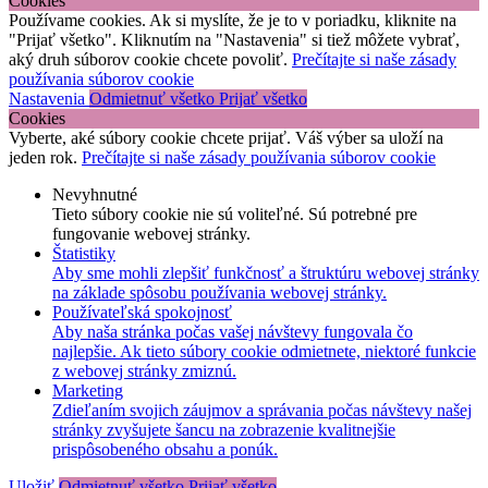
Cookies
Používame cookies. Ak si myslíte, že je to v poriadku, kliknite na
"Prijať všetko". Kliknutím na "Nastavenia" si tiež môžete vybrať,
aký druh súborov cookie chcete povoliť.
Prečítajte si naše zásady
používania súborov cookie
Nastavenia
Odmietnuť všetko
Prijať všetko
Cookies
Vyberte, aké súbory cookie chcete prijať. Váš výber sa uloží na
jeden rok.
Prečítajte si naše zásady používania súborov cookie
Nevyhnutné
Tieto súbory cookie nie sú voliteľné. Sú potrebné pre
fungovanie webovej stránky.
Štatistiky
Aby sme mohli zlepšiť funkčnosť a štruktúru webovej stránky
na základe spôsobu používania webovej stránky.
Používateľská spokojnosť
Aby naša stránka počas vašej návštevy fungovala čo
najlepšie. Ak tieto súbory cookie odmietnete, niektoré funkcie
z webovej stránky zmiznú.
Marketing
Zdieľaním svojich záujmov a správania počas návštevy našej
stránky zvyšujete šancu na zobrazenie kvalitnejšie
prispôsobeného obsahu a ponúk.
Uložiť
Odmietnuť všetko
Prijať všetko