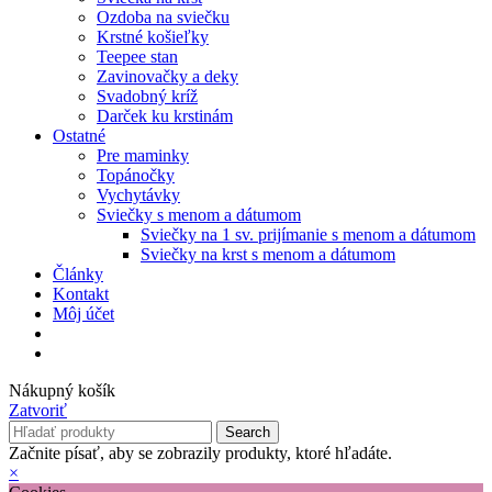
Ozdoba na sviečku
Krstné košieľky
Teepee stan
Zavinovačky a deky
Svadobný kríž
Darček ku krstinám
Ostatné
Pre maminky
Topánočky
Vychytávky
Sviečky s menom a dátumom
Sviečky na 1 sv. prijímanie s menom a dátumom
Sviečky na krst s menom a dátumom
Články
Kontakt
Môj účet
Nákupný košík
Zatvoriť
Search
Začnite písať, aby se zobrazily produkty, ktoré hľadáte.
×