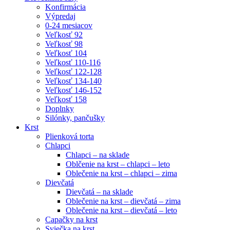
Konfirmácia
Výpredaj
0-24 mesiacov
Veľkosť 92
Veľkosť 98
Veľkosť 104
Veľkosť 110-116
Veľkosť 122-128
Veľkosť 134-140
Veľkosť 146-152
Veľkosť 158
Doplnky
Silónky, pančušky
Krst
Plienková torta
Chlapci
Chlapci – na sklade
Oblčenie na krst – chlapci – leto
Oblečenie na krst – chlapci – zima
Dievčatá
Dievčatá – na sklade
Oblečenie na krst – dievčatá – zima
Oblečenie na krst – dievčatá – leto
Capačky na krst
Sviečka na krst