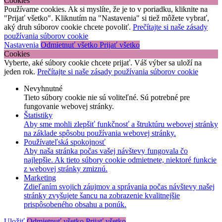
Cookies
Používame cookies. Ak si myslíte, že je to v poriadku, kliknite na
"Prijať všetko". Kliknutím na "Nastavenia" si tiež môžete vybrať,
aký druh súborov cookie chcete povoliť.
Prečítajte si naše zásady
používania súborov cookie
Nastavenia
Odmietnuť všetko
Prijať všetko
Cookies
Vyberte, aké súbory cookie chcete prijať. Váš výber sa uloží na
jeden rok.
Prečítajte si naše zásady používania súborov cookie
Nevyhnutné
Tieto súbory cookie nie sú voliteľné. Sú potrebné pre
fungovanie webovej stránky.
Štatistiky
Aby sme mohli zlepšiť funkčnosť a štruktúru webovej stránky
na základe spôsobu používania webovej stránky.
Používateľská spokojnosť
Aby naša stránka počas vašej návštevy fungovala čo
najlepšie. Ak tieto súbory cookie odmietnete, niektoré funkcie
z webovej stránky zmiznú.
Marketing
Zdieľaním svojich záujmov a správania počas návštevy našej
stránky zvyšujete šancu na zobrazenie kvalitnejšie
prispôsobeného obsahu a ponúk.
Uložiť
Odmietnuť všetko
Prijať všetko