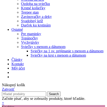
Ozdoba na sviečku
Krstné košieľky
Teepee stan
Zavinovačky a deky
Svadobný kríž
Darček ku krstinám
Ostatné
Pre maminky
Topánočky
Vychytávky
Sviečky s menom a dátumom
Sviečky na 1 sv. prijímanie s menom a dátumom
Sviečky na krst s menom a dátumom
Články
Kontakt
Môj účet
Nákupný košík
Zatvoriť
Search
Začnite písať, aby se zobrazily produkty, ktoré hľadáte.
×