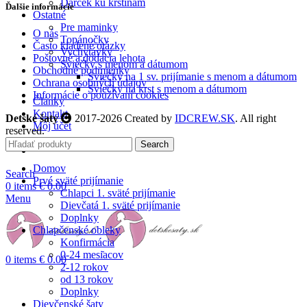
Darček ku krstinám
Ďalšie informácie
Ostatné
Pre maminky
O nás
Topánočky
Často kladené otázky
Vychytávky
Poštovné a dodacia lehota
Sviečky s menom a dátumom
Obchodné podmienky
Sviečky na 1 sv. prijímanie s menom a dátumom
Ochrana osobných údajov
Sviečky na krst s menom a dátumom
Informácie o používaní cookies
Články
Kontakt
Detské šaty
2017-2026 Created by
IDCREW.SK
. All right
Môj účet
reserved.
Search
Domov
Search
Prvé sväté prijímanie
0
items
€
0.00
Chlapci 1. sväté prijímanie
Menu
Dievčatá 1. sväté prijímanie
Doplnky
Chlapčenské obleky
Konfirmácia
0-24 mesiacov
0
items
€
0.00
2-12 rokov
od 13 rokov
Doplnky
Dievčenské šaty