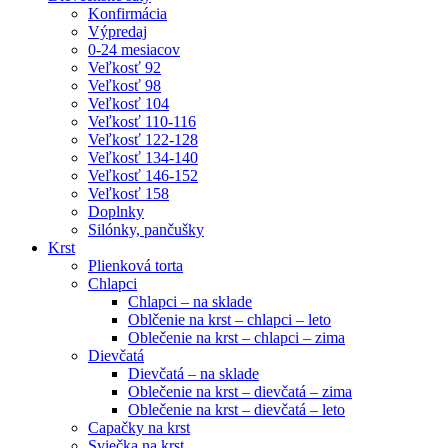
Konfirmácia
Výpredaj
0-24 mesiacov
Veľkosť 92
Veľkosť 98
Veľkosť 104
Veľkosť 110-116
Veľkosť 122-128
Veľkosť 134-140
Veľkosť 146-152
Veľkosť 158
Doplnky
Silónky, pančušky
Krst
Plienková torta
Chlapci
Chlapci – na sklade
Oblčenie na krst – chlapci – leto
Oblečenie na krst – chlapci – zima
Dievčatá
Dievčatá – na sklade
Oblečenie na krst – dievčatá – zima
Oblečenie na krst – dievčatá – leto
Capačky na krst
Sviečka na krst