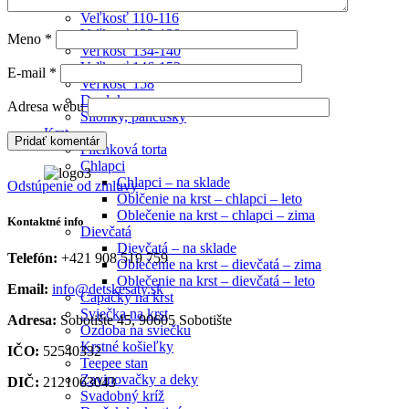
Veľkosť 104
Veľkosť 110-116
Veľkosť 122-128
Meno
*
Veľkosť 134-140
Veľkosť 146-152
E-mail
*
Veľkosť 158
Doplnky
Adresa webu
Silónky, pančušky
Krst
Plienková torta
Chlapci
Chlapci – na sklade
Odstúpenie od zmluvy
Oblčenie na krst – chlapci – leto
Oblečenie na krst – chlapci – zima
Kontaktné info
Dievčatá
Dievčatá – na sklade
Telefón:
+421 908 519 759
Oblečenie na krst – dievčatá – zima
Oblečenie na krst – dievčatá – leto
Email:
info@detskesaty.sk
Capačky na krst
Sviečka na krst
Adresa:
Sobotište 45, 90605 Sobotište
Ozdoba na sviečku
Krstné košieľky
IČO:
52540332
Teepee stan
Zavinovačky a deky
DIČ:
2121063043
Svadobný kríž