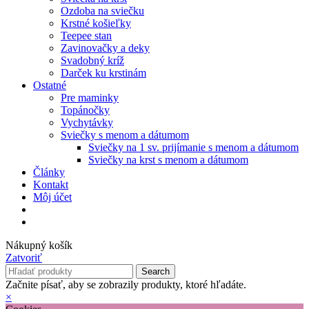
Ozdoba na sviečku
Krstné košieľky
Teepee stan
Zavinovačky a deky
Svadobný kríž
Darček ku krstinám
Ostatné
Pre maminky
Topánočky
Vychytávky
Sviečky s menom a dátumom
Sviečky na 1 sv. prijímanie s menom a dátumom
Sviečky na krst s menom a dátumom
Články
Kontakt
Môj účet
Nákupný košík
Zatvoriť
Search
Začnite písať, aby se zobrazily produkty, ktoré hľadáte.
×