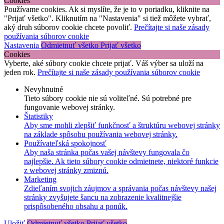
Cookies
Používame cookies. Ak si myslíte, že je to v poriadku, kliknite na
"Prijať všetko". Kliknutím na "Nastavenia" si tiež môžete vybrať,
aký druh súborov cookie chcete povoliť.
Prečítajte si naše zásady
používania súborov cookie
Nastavenia
Odmietnuť všetko
Prijať všetko
Cookies
Vyberte, aké súbory cookie chcete prijať. Váš výber sa uloží na
jeden rok.
Prečítajte si naše zásady používania súborov cookie
Nevyhnutné
Tieto súbory cookie nie sú voliteľné. Sú potrebné pre
fungovanie webovej stránky.
Štatistiky
Aby sme mohli zlepšiť funkčnosť a štruktúru webovej stránky
na základe spôsobu používania webovej stránky.
Používateľská spokojnosť
Aby naša stránka počas vašej návštevy fungovala čo
najlepšie. Ak tieto súbory cookie odmietnete, niektoré funkcie
z webovej stránky zmiznú.
Marketing
Zdieľaním svojich záujmov a správania počas návštevy našej
stránky zvyšujete šancu na zobrazenie kvalitnejšie
prispôsobeného obsahu a ponúk.
Uložiť
Odmietnuť všetko
Prijať všetko