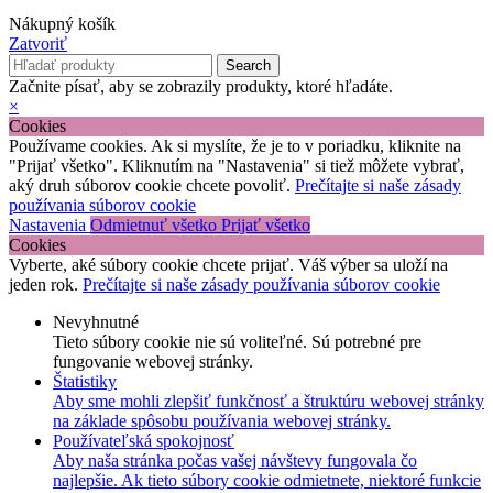
Nákupný košík
Zatvoriť
Search
Začnite písať, aby se zobrazily produkty, ktoré hľadáte.
×
Cookies
Používame cookies. Ak si myslíte, že je to v poriadku, kliknite na
"Prijať všetko". Kliknutím na "Nastavenia" si tiež môžete vybrať,
aký druh súborov cookie chcete povoliť.
Prečítajte si naše zásady
používania súborov cookie
Nastavenia
Odmietnuť všetko
Prijať všetko
Cookies
Vyberte, aké súbory cookie chcete prijať. Váš výber sa uloží na
jeden rok.
Prečítajte si naše zásady používania súborov cookie
Nevyhnutné
Tieto súbory cookie nie sú voliteľné. Sú potrebné pre
fungovanie webovej stránky.
Štatistiky
Aby sme mohli zlepšiť funkčnosť a štruktúru webovej stránky
na základe spôsobu používania webovej stránky.
Používateľská spokojnosť
Aby naša stránka počas vašej návštevy fungovala čo
najlepšie. Ak tieto súbory cookie odmietnete, niektoré funkcie