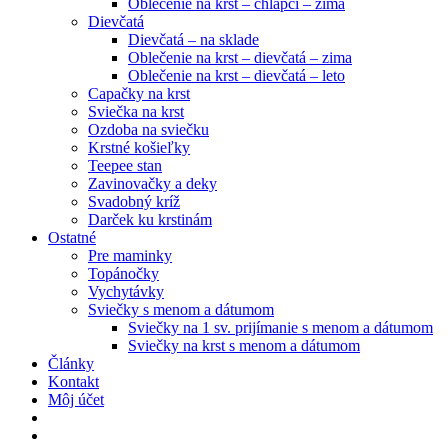
Oblečenie na krst – chlapci – zima
Dievčatá
Dievčatá – na sklade
Oblečenie na krst – dievčatá – zima
Oblečenie na krst – dievčatá – leto
Capačky na krst
Sviečka na krst
Ozdoba na sviečku
Krstné košieľky
Teepee stan
Zavinovačky a deky
Svadobný kríž
Darček ku krstinám
Ostatné
Pre maminky
Topánočky
Vychytávky
Sviečky s menom a dátumom
Sviečky na 1 sv. prijímanie s menom a dátumom
Sviečky na krst s menom a dátumom
Články
Kontakt
Môj účet