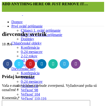
ADD ANYTHING HERE OR JUST REMOVE IT…
Domov
Prvé sväté prijímanie
Chlapci 1. sväté prijímanie
dievcensky svetrik
Dievčatá 1. sväté prijímanie
Doplnky
Chlapčenské obleky
18
nov
Konfirmácia
0-24 mesiacov
2-12 rokov
od 13 rokov
Doplnky
Dievčenské šaty
Konfirmácia
Pridaj komentár
Výpredaj
0-24 mesiacov
Vaša e-mailová adresa nebude zverejnená.
Vyžadované polia sú
Veľkosť 92
označené
*
Veľkosť 98
Veľkosť 104
Komentár
*
Veľkosť 110-116
Veľkosť 122-128