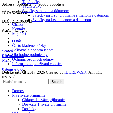
Topánočky
Adresa:
Sobotište 45, 90605 Sobotište
Vychytávky
Sviečky s menom a dátumom
IČO:
52540332
Sviečky na 1 sv. prijímanie s menom a dátumom
Sviečky na krst s menom a dátumom
DIČ:
2121063043
Články
Kontakt
Ďalšie informácie
Môj účet
O nás
Často kladené otázky
Poštovné a dodacia lehota
Search
Obchodné podmienky
0
items
€
0.00
Ochrana osobných údajov
Menu
Informácie o používaní cookies
0
items
€
0.00
Detské šaty
2017-2026 Created by
IDCREW.SK
. All right
reserved.
Search
Domov
Prvé sväté prijímanie
Chlapci 1. sväté prijímanie
Dievčatá 1. sväté prijímanie
Doplnky