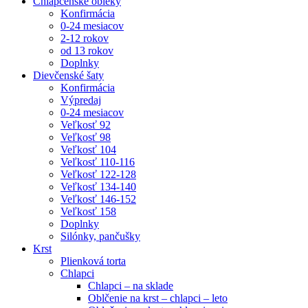
Chlapčenské obleky
Konfirmácia
0-24 mesiacov
2-12 rokov
od 13 rokov
Doplnky
Dievčenské šaty
Konfirmácia
Výpredaj
0-24 mesiacov
Veľkosť 92
Veľkosť 98
Veľkosť 104
Veľkosť 110-116
Veľkosť 122-128
Veľkosť 134-140
Veľkosť 146-152
Veľkosť 158
Doplnky
Silónky, pančušky
Krst
Plienková torta
Chlapci
Chlapci – na sklade
Oblčenie na krst – chlapci – leto