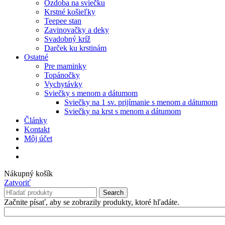
Ozdoba na sviečku
Krstné košieľky
Teepee stan
Zavinovačky a deky
Svadobný kríž
Darček ku krstinám
Ostatné
Pre maminky
Topánočky
Vychytávky
Sviečky s menom a dátumom
Sviečky na 1 sv. prijímanie s menom a dátumom
Sviečky na krst s menom a dátumom
Články
Kontakt
Môj účet
Nákupný košík
Zatvoriť
Search
Začnite písať, aby se zobrazily produkty, ktoré hľadáte.