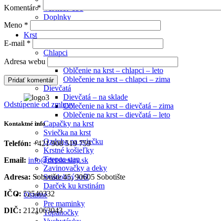
Komentár
*
Veľkosť 158
Doplnky
Meno
*
Silónky, pančušky
Krst
E-mail
*
Plienková torta
Chlapci
Nevyhnutné
Chlapci – na sklade
Adresa webu
Oblčenie na krst – chlapci – leto
Tieto súbory
Oblečenie na krst – chlapci – zima
cookie nie sú
Dievčatá
voliteľné. Sú
Dievčatá – na sklade
potrebné pre
Odstúpenie od zmluvy
Oblečenie na krst – dievčatá – zima
fungovanie
Oblečenie na krst – dievčatá – leto
webovej
Capačky na krst
stránky.
Kontaktné info
Sviečka na krst
Ozdoba na sviečku
Telefón:
+421 908 519 759
Krstné košieľky
Štatistiky
Teepee stan
Email:
info@detskesaty.sk
Aby sme
Zavinovačky a deky
mohli
Adresa:
Sobotište 45, 90605 Sobotište
Svadobný kríž
zlepšiť
Darček ku krstinám
funkčnosť
IČO:
52540332
Ostatné
a štruktúru
Pre maminky
DIČ:
2121063043
webovej
Topánočky
stránky na