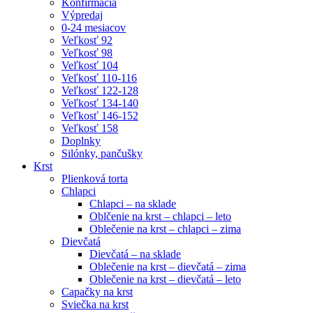
Konfirmácia
Marketing
Výpredaj
Zdieľaním
0-24 mesiacov
svojich
Veľkosť 92
záujmov a
Veľkosť 98
správania
Veľkosť 104
počas návštevy
Veľkosť 110-116
našej stránky
Veľkosť 122-128
zvyšujete šancu
Veľkosť 134-140
na zobrazenie
Veľkosť 146-152
kvalitnejšie
Veľkosť 158
prispôsobeného
Doplnky
obsahu a
Silónky, pančušky
ponúk.
Krst
Plienková torta
Chlapci
Chlapci – na sklade
Oblčenie na krst – chlapci – leto
Oblečenie na krst – chlapci – zima
Dievčatá
Dievčatá – na sklade
Oblečenie na krst – dievčatá – zima
Oblečenie na krst – dievčatá – leto
Capačky na krst
Sviečka na krst