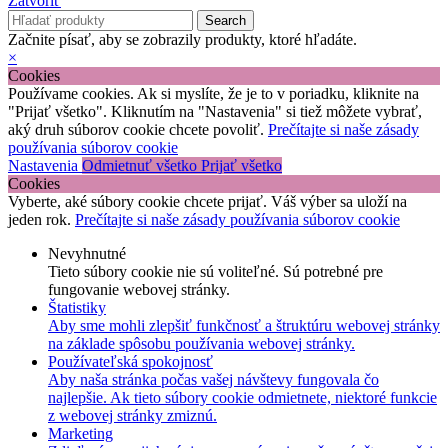
Zatvoriť
Search
Začnite písať, aby se zobrazily produkty, ktoré hľadáte.
×
Cookies
Používame cookies. Ak si myslíte, že je to v poriadku, kliknite na
"Prijať všetko". Kliknutím na "Nastavenia" si tiež môžete vybrať,
aký druh súborov cookie chcete povoliť.
Prečítajte si naše zásady
používania súborov cookie
Nastavenia
Odmietnuť všetko
Prijať všetko
Cookies
Vyberte, aké súbory cookie chcete prijať. Váš výber sa uloží na
jeden rok.
Prečítajte si naše zásady používania súborov cookie
Nevyhnutné
Tieto súbory cookie nie sú voliteľné. Sú potrebné pre
fungovanie webovej stránky.
Štatistiky
Aby sme mohli zlepšiť funkčnosť a štruktúru webovej stránky
na základe spôsobu používania webovej stránky.
Používateľská spokojnosť
Aby naša stránka počas vašej návštevy fungovala čo
najlepšie. Ak tieto súbory cookie odmietnete, niektoré funkcie
z webovej stránky zmiznú.
Marketing