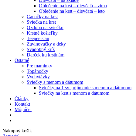
Dievčatá – na sklade
Oblečenie na krst – dievčatá – zima
Oblečenie na krst – dievčatá – leto
Capačky na krst
Sviečka na krst
Ozdoba na sviečku
Krstné košieľky
Teepee stan
Zavinovačky a deky
Svadobný kríž
Darček ku krstinám
Ostatné
Pre maminky
Topánočky
Vychytávky
Sviečky s menom a dátumom
Sviečky na 1 sv. prijímanie s menom a dátumom
Sviečky na krst s menom a dátumom
Články
Kontakt
Môj účet
Nákupný košík