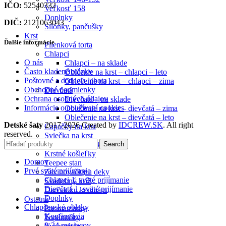
IČO:
52540332
Veľkosť 158
Doplnky
DIČ:
2121063043
Silónky, pančušky
Krst
Ďalšie informácie
Plienková torta
Chlapci
O nás
Chlapci – na sklade
Často kladené otázky
Oblčenie na krst – chlapci – leto
Poštovné a dodacia lehota
Oblečenie na krst – chlapci – zima
Obchodné podmienky
Dievčatá
Ochrana osobných údajov
Dievčatá – na sklade
Informácie o používaní cookies
Oblečenie na krst – dievčatá – zima
Oblečenie na krst – dievčatá – leto
Detské šaty
2017-2026 Created by
IDCREW.SK
. All right
Capačky na krst
reserved.
Sviečka na krst
Search
Ozdoba na sviečku
Krstné košieľky
Domov
Teepee stan
Prvé sväté prijímanie
Zavinovačky a deky
Chlapci 1. sväté prijímanie
Svadobný kríž
Dievčatá 1. sväté prijímanie
Darček ku krstinám
Doplnky
Ostatné
Chlapčenské obleky
Pre maminky
Konfirmácia
Topánočky
0-24 mesiacov