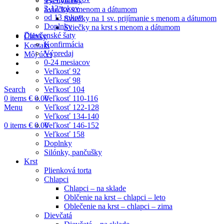
Vychytávky
2-12 rokov
Sviečky s menom a dátumom
od 13 rokov
Sviečky na 1 sv. prijímanie s menom a dátumom
Doplnky
Sviečky na krst s menom a dátumom
Dievčenské šaty
Články
Konfirmácia
Kontakt
Výpredaj
Môj účet
0-24 mesiacov
Veľkosť 92
Veľkosť 98
Veľkosť 104
Search
Veľkosť 110-116
0
items
€
0.00
Veľkosť 122-128
Menu
Veľkosť 134-140
Veľkosť 146-152
0
items
€
0.00
Veľkosť 158
Doplnky
Silónky, pančušky
Krst
Plienková torta
Chlapci
Chlapci – na sklade
Oblčenie na krst – chlapci – leto
Oblečenie na krst – chlapci – zima
Dievčatá