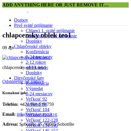
ADD ANYTHING HERE OR JUST REMOVE IT…
Domov
Prvé sväté prijímanie
Chlapci 1. sväté prijímanie
chlapcensky oblek teo1
Dievčatá 1. sväté prijímanie
Doplnky
Chlapčenské obleky
08
apr
Konfirmácia
0-24 mesiacov
2-12 rokov
chlapcensky-oblek-teo1
od 13 rokov
Doplnky
Dievčenské šaty
Odstúpenie od zmluvy
Konfirmácia
Výpredaj
Kontaktné info
0-24 mesiacov
Veľkosť 92
Veľkosť 98
Telefón:
+421 908 519 759
Veľkosť 104
Email:
info@detskesaty.sk
Veľkosť 110-116
Veľkosť 122-128
Adresa:
Sobotište 45, 90605 Sobotište
Veľkosť 134-140
Veľkosť 146-152