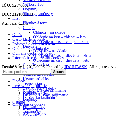
Veľkosť 158
IČO:
52540332
Doplnky
Silónky, pančušky
DIČ:
2121063043
Krst
Plienková torta
Ďalšie informácie
Chlapci
Chlapci – na sklade
O nás
Oblčenie na krst – chlapci – leto
Často kladené otázky
Oblečenie na krst – chlapci – zima
Poštovné a dodacia lehota
Dievčatá
Obchodné podmienky
Dievčatá – na sklade
Ochrana osobných údajov
Oblečenie na krst – dievčatá – zima
Informácie o používaní cookies
Oblečenie na krst – dievčatá – leto
Capačky na krst
Detské šaty
2017-2026 Created by
IDCREW.SK
. All right reserve
Sviečka na krst
Search
Ozdoba na sviečku
Krstné košieľky
Domov
Teepee stan
Prvé sväté prijímanie
Zavinovačky a deky
Chlapci 1. sväté prijímanie
Svadobný kríž
Dievčatá 1. sväté prijímanie
Darček ku krstinám
Doplnky
Ostatné
Chlapčenské obleky
Pre maminky
Konfirmácia
Topánočky
0-24 mesiacov