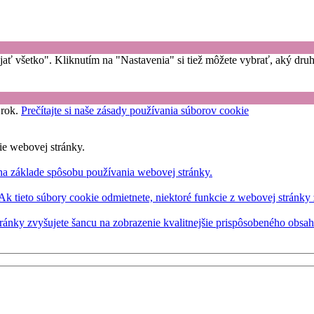
rijať všetko". Kliknutím na "Nastavenia" si tiež môžete vybrať, aký dr
 rok.
Prečítajte si naše zásady používania súborov cookie
ie webovej stránky.
na základe spôsobu používania webovej stránky.
 Ak tieto súbory cookie odmietnete, niektoré funkcie z webovej stránky
ránky zvyšujete šancu na zobrazenie kvalitnejšie prispôsobeného obsa