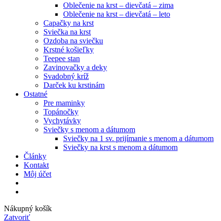
Oblečenie na krst – dievčatá – zima
Oblečenie na krst – dievčatá – leto
Capačky na krst
Sviečka na krst
Ozdoba na sviečku
Krstné košieľky
Teepee stan
Zavinovačky a deky
Svadobný kríž
Darček ku krstinám
Ostatné
Pre maminky
Topánočky
Vychytávky
Sviečky s menom a dátumom
Sviečky na 1 sv. prijímanie s menom a dátumom
Sviečky na krst s menom a dátumom
Články
Kontakt
Môj účet
Nákupný košík
Zatvoriť