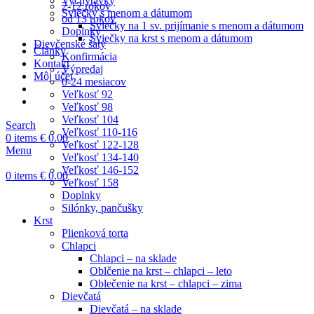
Vychytávky
2-12 rokov
Sviečky s menom a dátumom
od 13 rokov
Sviečky na 1 sv. prijímanie s menom a dátumom
Doplnky
Sviečky na krst s menom a dátumom
Dievčenské šaty
Články
Konfirmácia
Kontakt
Výpredaj
Môj účet
0-24 mesiacov
Veľkosť 92
Veľkosť 98
Veľkosť 104
Search
Veľkosť 110-116
0
items
€
0.00
Veľkosť 122-128
Menu
Veľkosť 134-140
Veľkosť 146-152
0
items
€
0.00
Veľkosť 158
Doplnky
Silónky, pančušky
Krst
Plienková torta
Chlapci
Chlapci – na sklade
Oblčenie na krst – chlapci – leto
Oblečenie na krst – chlapci – zima
Dievčatá
Dievčatá – na sklade