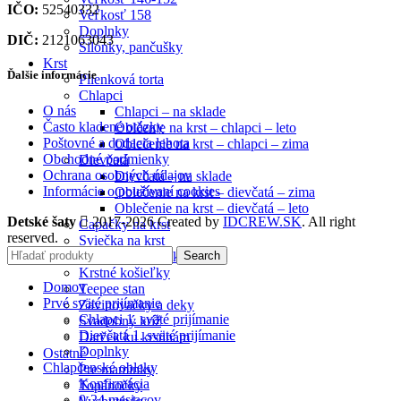
IČO:
52540332
Veľkosť 158
Doplnky
DIČ:
2121063043
Silónky, pančušky
Krst
Ďalšie informácie
Plienková torta
Chlapci
O nás
Chlapci – na sklade
Často kladené otázky
Oblčenie na krst – chlapci – leto
Poštovné a dodacia lehota
Oblečenie na krst – chlapci – zima
Obchodné podmienky
Dievčatá
Ochrana osobných údajov
Dievčatá – na sklade
Informácie o používaní cookies
Oblečenie na krst – dievčatá – zima
Oblečenie na krst – dievčatá – leto
Detské šaty
2017-2026 Created by
IDCREW.SK
. All right
Capačky na krst
reserved.
Sviečka na krst
Search
Ozdoba na sviečku
Krstné košieľky
Domov
Teepee stan
Prvé sväté prijímanie
Zavinovačky a deky
Chlapci 1. sväté prijímanie
Svadobný kríž
Dievčatá 1. sväté prijímanie
Darček ku krstinám
Doplnky
Ostatné
Chlapčenské obleky
Pre maminky
Konfirmácia
Topánočky
0-24 mesiacov