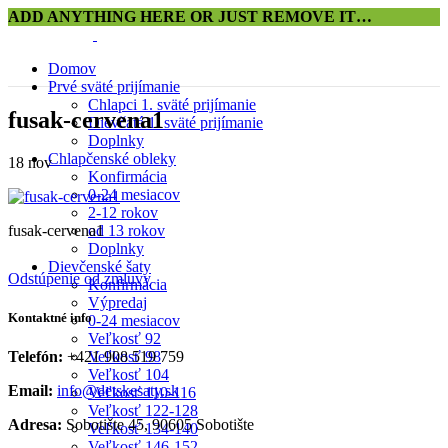
ADD ANYTHING HERE OR JUST REMOVE IT…
Domov
Prvé sväté prijímanie
Chlapci 1. sväté prijímanie
fusak-cervena1
Dievčatá 1. sväté prijímanie
Doplnky
Chlapčenské obleky
18
nov
Konfirmácia
0-24 mesiacov
2-12 rokov
fusak-cervena1
od 13 rokov
Doplnky
Dievčenské šaty
Odstúpenie od zmluvy
Konfirmácia
Výpredaj
Kontaktné info
0-24 mesiacov
Veľkosť 92
Veľkosť 98
Telefón:
+421 908 519 759
Veľkosť 104
Email:
info@detskesaty.sk
Veľkosť 110-116
Veľkosť 122-128
Adresa:
Sobotište 45, 90605 Sobotište
Veľkosť 134-140
Veľkosť 146-152