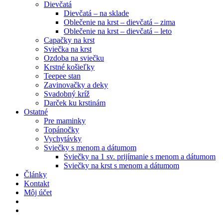
Marketing
Dievčatá
Zdieľaním
Dievčatá – na sklade
svojich
Oblečenie na krst – dievčatá – zima
záujmov a
Oblečenie na krst – dievčatá – leto
správania
Capačky na krst
počas návštevy
Sviečka na krst
našej stránky
Ozdoba na sviečku
zvyšujete šancu
Krstné košieľky
na zobrazenie
Teepee stan
kvalitnejšie
Zavinovačky a deky
prispôsobeného
Svadobný kríž
obsahu a
Darček ku krstinám
ponúk.
Ostatné
Pre maminky
Topánočky
Vychytávky
Sviečky s menom a dátumom
Sviečky na 1 sv. prijímanie s menom a dátumom
Sviečky na krst s menom a dátumom
Články
Kontakt
Môj účet