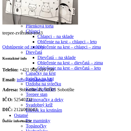
Veľkosť 158
Doplnky
Silónky, pančušky
Krst
Plienková torta
Chlapci
teepee-zvieratka-zoo3
Chlapci – na sklade
Oblčenie na krst – chlapci – leto
Odstúpenie od zmluvy
Oblečenie na krst – chlapci – zima
Dievčatá
Dievčatá – na sklade
Kontaktné info
Oblečenie na krst – dievčatá – zima
Oblečenie na krst – dievčatá – leto
Telefón:
+421 908 519 759
Capačky na krst
Sviečka na krst
Email:
info@detskesaty.sk
Ozdoba na sviečku
Krstné košieľky
Adresa:
Sobotište 45, 90605 Sobotište
Teepee stan
Zavinovačky a deky
IČO:
52540332
Svadobný kríž
DIČ:
2121063043
Darček ku krstinám
Ostatné
Pre maminky
Ďalšie informácie
Topánočky