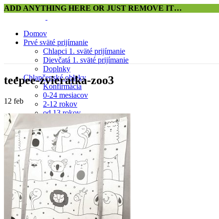
ADD ANYTHING HERE OR JUST REMOVE IT…
Domov
Prvé sväté prijímanie
Chlapci 1. sväté prijímanie
Dievčatá 1. sväté prijímanie
Doplnky
Chlapčenské obleky
teepee-zvieratka-zoo3
Konfirmácia
0-24 mesiacov
12
feb
2-12 rokov
od 13 rokov
Doplnky
Dievčenské šaty
Konfirmácia
Výpredaj
0-24 mesiacov
Veľkosť 92
Veľkosť 98
Veľkosť 104
Veľkosť 110-116
Veľkosť 122-128
Veľkosť 134-140
Veľkosť 146-152