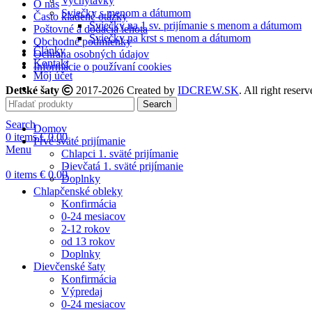
Vychytávky
O nás
Sviečky s menom a dátumom
Často kladené otázky
Sviečky na 1 sv. prijímanie s menom a dátumom
Poštovné a dodacia lehota
Sviečky na krst s menom a dátumom
Obchodné podmienky
Články
Ochrana osobných údajov
Kontakt
Informácie o používaní cookies
Môj účet
Detské šaty
2017-2026 Created by
IDCREW.SK
. All right reserv
Search
Search
Domov
0
items
€
0.00
Prvé sväté prijímanie
Menu
Chlapci 1. sväté prijímanie
Dievčatá 1. sväté prijímanie
0
items
€
0.00
Doplnky
Chlapčenské obleky
Konfirmácia
0-24 mesiacov
2-12 rokov
od 13 rokov
Doplnky
Dievčenské šaty
Konfirmácia
Výpredaj
0-24 mesiacov