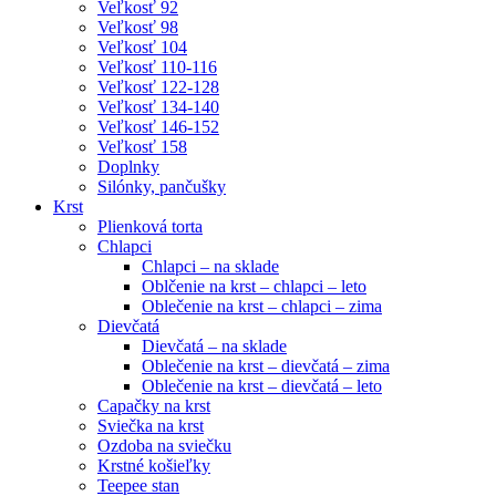
Veľkosť 92
Veľkosť 98
Veľkosť 104
Veľkosť 110-116
Veľkosť 122-128
Veľkosť 134-140
Veľkosť 146-152
Veľkosť 158
Doplnky
Silónky, pančušky
Krst
Plienková torta
Chlapci
Chlapci – na sklade
Oblčenie na krst – chlapci – leto
Oblečenie na krst – chlapci – zima
Dievčatá
Dievčatá – na sklade
Oblečenie na krst – dievčatá – zima
Oblečenie na krst – dievčatá – leto
Capačky na krst
Sviečka na krst
Ozdoba na sviečku
Krstné košieľky
Teepee stan