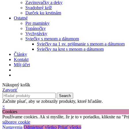
Zavinovačky a deky
Svadobný kríž
Darček ku krstinám
Ostatné
Pre maminky
Topánočky
Vychytávky
Sviečky s menom a dátumom
Sviečky na 1 sv. prijímanie s menom a dátumom
Sviečky na krst s menom a dátumom
Články
Kontakt
Môj účet
Nákupný košík
Zatvoriť
Search
Začnite písať, aby se zobrazily produkty, ktoré hľadáte.
×
Cookies
Používame cookies. Ak si myslíte, že je to v poriadku, kliknite na "P
súborov cookie
Nastavenia
Odmietnuť všetko
Prijať všetko