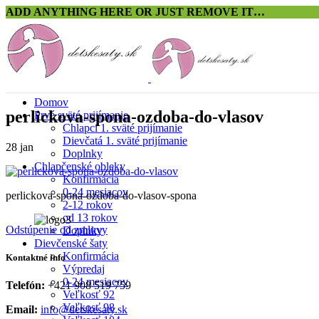
ADD ANYTHING HERE OR JUST REMOVE IT…
Domov
perlickova-spona-ozdoba-do-vlasov
Prvé sväté prijímanie
Chlapci 1. sväté prijímanie
Dievčatá 1. sväté prijímanie
28
jan
Doplnky
Chlapčenské obleky
Konfirmácia
0-24 mesiacov
perlickova-spona-ozdoba-do-vlasov-spona
2-12 rokov
od 13 rokov
Odstúpenie od zmluvy
Doplnky
Dievčenské šaty
Konfirmácia
Kontaktné info
Výpredaj
0-24 mesiacov
Telefón:
+421 908 519 759
Veľkosť 92
Veľkosť 98
Email:
info@detskesaty.sk