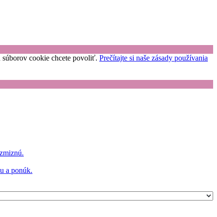
uh súborov cookie chcete povoliť.
Prečítajte si naše zásady používania
 zmiznú.
hu a ponúk.