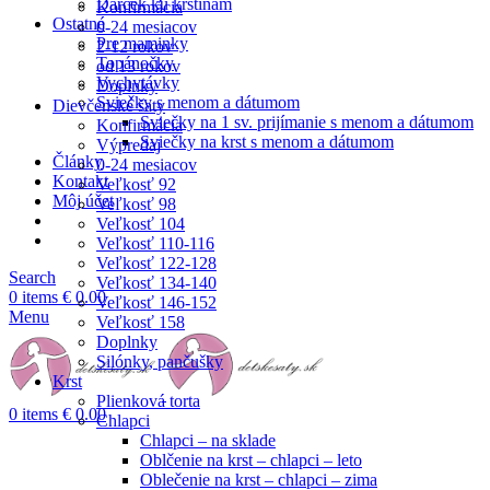
Darček ku krstinám
Konfirmácia
Ostatné
0-24 mesiacov
Pre maminky
2-12 rokov
Topánočky
od 13 rokov
Vychytávky
Doplnky
Sviečky s menom a dátumom
Dievčenské šaty
Sviečky na 1 sv. prijímanie s menom a dátumom
Konfirmácia
Sviečky na krst s menom a dátumom
Výpredaj
Články
0-24 mesiacov
Kontakt
Veľkosť 92
Môj účet
Veľkosť 98
Veľkosť 104
Veľkosť 110-116
Veľkosť 122-128
Search
Veľkosť 134-140
0
items
€
0.00
Veľkosť 146-152
Menu
Veľkosť 158
Doplnky
Silónky, pančušky
Krst
Plienková torta
0
items
€
0.00
Chlapci
Chlapci – na sklade
Oblčenie na krst – chlapci – leto
Oblečenie na krst – chlapci – zima