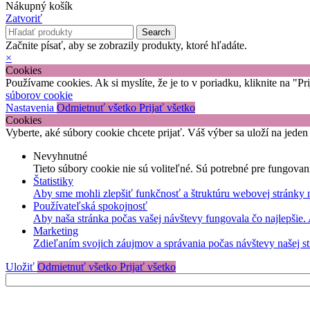
Nákupný košík
Zatvoriť
Search
Začnite písať, aby se zobrazily produkty, ktoré hľadáte.
×
Cookies
Používame cookies. Ak si myslíte, že je to v poriadku, kliknite na "P
súborov cookie
Nastavenia
Odmietnuť všetko
Prijať všetko
Cookies
Vyberte, aké súbory cookie chcete prijať. Váš výber sa uloží na jeden
Nevyhnutné
Tieto súbory cookie nie sú voliteľné. Sú potrebné pre fungovan
Štatistiky
Aby sme mohli zlepšiť funkčnosť a štruktúru webovej stránky 
Používateľská spokojnosť
Aby naša stránka počas vašej návštevy fungovala čo najlepšie.
Marketing
Zdieľaním svojich záujmov a správania počas návštevy našej st
Uložiť
Odmietnuť všetko
Prijať všetko