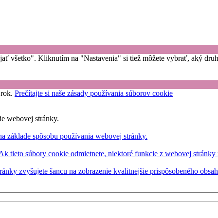
rijať všetko". Kliknutím na "Nastavenia" si tiež môžete vybrať, aký dr
 rok.
Prečítajte si naše zásady používania súborov cookie
ie webovej stránky.
na základe spôsobu používania webovej stránky.
 Ak tieto súbory cookie odmietnete, niektoré funkcie z webovej stránky
ránky zvyšujete šancu na zobrazenie kvalitnejšie prispôsobeného obsa