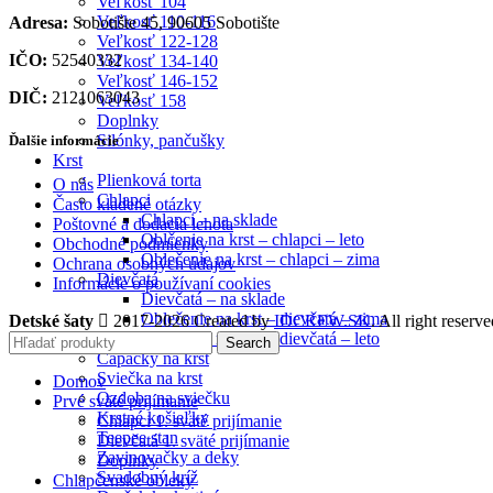
Veľkosť 104
Veľkosť 110-116
Adresa:
Sobotište 45, 90605 Sobotište
Veľkosť 122-128
IČO:
52540332
Veľkosť 134-140
Veľkosť 146-152
DIČ:
2121063043
Veľkosť 158
Doplnky
Silónky, pančušky
Ďalšie informácie
Krst
Plienková torta
O nás
Chlapci
Často kladené otázky
Chlapci – na sklade
Poštovné a dodacia lehota
Oblčenie na krst – chlapci – leto
Obchodné podmienky
Oblečenie na krst – chlapci – zima
Ochrana osobných údajov
Dievčatá
Informácie o používaní cookies
Dievčatá – na sklade
Oblečenie na krst – dievčatá – zima
Detské šaty
2017-2026 Created by
IDCREW.SK
. All right reserve
Oblečenie na krst – dievčatá – leto
Search
Capačky na krst
Sviečka na krst
Domov
Ozdoba na sviečku
Prvé sväté prijímanie
Krstné košieľky
Chlapci 1. sväté prijímanie
Teepee stan
Dievčatá 1. sväté prijímanie
Zavinovačky a deky
Doplnky
Svadobný kríž
Chlapčenské obleky