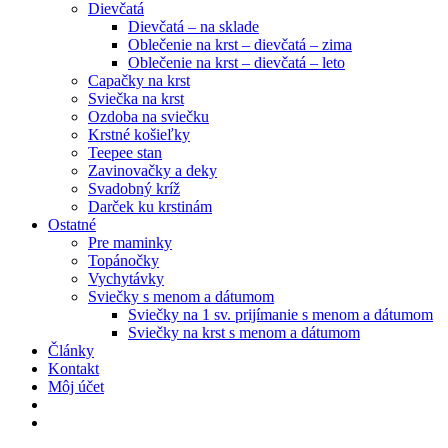
Dievčatá
Dievčatá – na sklade
Oblečenie na krst – dievčatá – zima
Oblečenie na krst – dievčatá – leto
Capačky na krst
Sviečka na krst
Ozdoba na sviečku
Krstné košieľky
Teepee stan
Zavinovačky a deky
Svadobný kríž
Darček ku krstinám
Ostatné
Pre maminky
Topánočky
Vychytávky
Sviečky s menom a dátumom
Sviečky na 1 sv. prijímanie s menom a dátumom
Sviečky na krst s menom a dátumom
Články
Kontakt
Môj účet