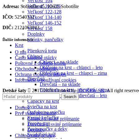
Veľkosť 104
Veľkosť 110-116
Adresa:
Sobotište 45, 90605 Sobotište
Veľkosť 122-128
IČO:
52540332
Veľkosť 134-140
Veľkosť 146-152
DIČ:
2121063043
Veľkosť 158
Doplnky
Silónky, pančušky
Ďalšie informácie
Krst
Plienková torta
O nás
Chlapci
Často kladené otázky
Chlapci – na sklade
Poštovné a dodacia lehota
Oblčenie na krst – chlapci – leto
Obchodné podmienky
Oblečenie na krst – chlapci – zima
Ochrana osobných údajov
Dievčatá
Informácie o používaní cookies
Dievčatá – na sklade
Oblečenie na krst – dievčatá – zima
Detské šaty
2017-2026 Created by
IDCREW.SK
. All right reserve
Oblečenie na krst – dievčatá – leto
Search
Capačky na krst
Sviečka na krst
Domov
Ozdoba na sviečku
Prvé sväté prijímanie
Krstné košieľky
Chlapci 1. sväté prijímanie
Teepee stan
Dievčatá 1. sväté prijímanie
Zavinovačky a deky
Doplnky
Svadobný kríž
Chlapčenské obleky