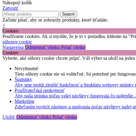
Nákupný košík
Zatvoriť
Search
Začnite písať, aby se zobrazily produkty, ktoré hľadáte.
×
Cookies
Používame cookies. Ak si myslíte, že je to v poriadku, kliknite na "P
súborov cookie
Nastavenia
Odmietnuť všetko
Prijať všetko
Cookies
Vyberte, aké súbory cookie chcete prijať. Váš výber sa uloží na jeden
Nevyhnutné
Tieto súbory cookie nie sú voliteľné. Sú potrebné pre fungovan
Štatistiky
Aby sme mohli zlepšiť funkčnosť a štruktúru webovej stránky 
Používateľská spokojnosť
Aby naša stránka počas vašej návštevy fungovala čo najlepšie.
Marketing
Zdieľaním svojich záujmov a správania počas návštevy našej st
Uložiť
Odmietnuť všetko
Prijať všetko