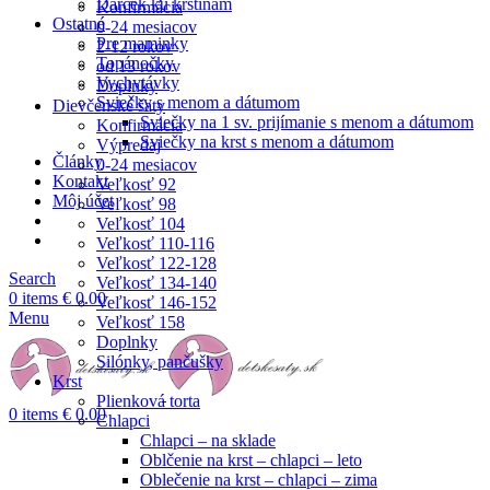
Darček ku krstinám
Konfirmácia
Ostatné
0-24 mesiacov
Pre maminky
2-12 rokov
Topánočky
od 13 rokov
Vychytávky
Doplnky
Sviečky s menom a dátumom
Dievčenské šaty
Sviečky na 1 sv. prijímanie s menom a dátumom
Konfirmácia
Sviečky na krst s menom a dátumom
Výpredaj
Články
0-24 mesiacov
Kontakt
Veľkosť 92
Môj účet
Veľkosť 98
Veľkosť 104
Veľkosť 110-116
Veľkosť 122-128
Search
Veľkosť 134-140
0
items
€
0.00
Veľkosť 146-152
Menu
Veľkosť 158
Doplnky
Silónky, pančušky
Krst
Plienková torta
0
items
€
0.00
Chlapci
Chlapci – na sklade
Oblčenie na krst – chlapci – leto
Oblečenie na krst – chlapci – zima