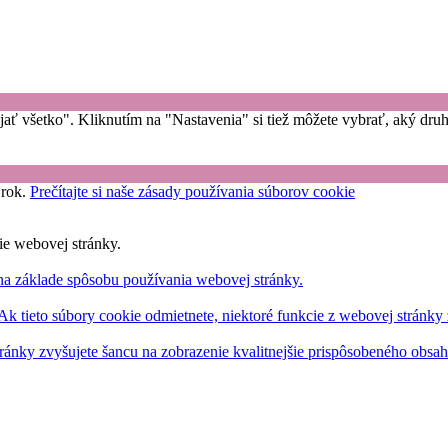
rijať všetko". Kliknutím na "Nastavenia" si tiež môžete vybrať, aký dr
 rok.
Prečítajte si naše zásady používania súborov cookie
ie webovej stránky.
na základe spôsobu používania webovej stránky.
 Ak tieto súbory cookie odmietnete, niektoré funkcie z webovej stránky
ránky zvyšujete šancu na zobrazenie kvalitnejšie prispôsobeného obsa