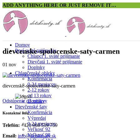
ADD ANYTHING HERE OR JUST REMOVE IT…
Domov
dievcenske-spolocenske-saty-carmen
Prvé sväté prijímanie
Chlapci 1. sväté prijímanie
Dievčatá 1. sväté prijímanie
01
nov
Doplnky
Chlapčenské obleky
Konfirmácia
0-24 mesiacov
dievcenske-spolocenske-saty-carmen
2-12 rokov
od 13 rokov
Odstúpenie od zmluvy
Doplnky
Dievčenské šaty
Konfirmácia
Kontaktné info
Výpredaj
0-24 mesiacov
Telefón:
+421 908 519 759
Veľkosť 92
Veľkosť 98
Email:
info@detskesaty.sk