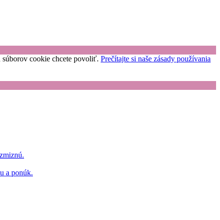
uh súborov cookie chcete povoliť.
Prečítajte si naše zásady používania
 zmiznú.
hu a ponúk.