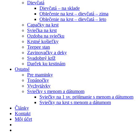
Dievčatá
Dievčatá – na sklade
Oblečenie na krst – dievčatá – zima
Oblečenie na krst – dievčatá – leto
Capačky na krst
Sviečka na krst
Ozdoba na sviečku
Krstné košieľky
Teepee stan
Zavinovačky a deky
Svadobný kríž
Darček ku krstinám
Ostatné
Pre maminky
Topánočky
Vychytávky
Sviečky s menom a dátumom
Sviečky na 1 sv. prijímanie s menom a dátumom
Sviečky na krst s menom a dátumom
Články
Kontakt
Môj účet